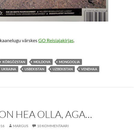
k kaanelugu värskes
GO Reisiajakirjas
.
KÕRGÕZSTAN
MOLDOVA
MONGOOLIA
UKRAINA
USBEKISTAN
UZBEKISTAN
VENEMAA
ON HEA OLLA, AGA…
016
MARGUS
10 KOMMENTAARI