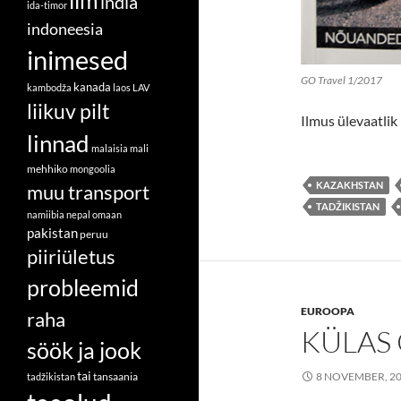
ilm
india
ida-timor
indoneesia
inimesed
GO Travel 1/2017
kanada
kambodža
laos
LAV
liikuv pilt
Ilmus ülevaatli
linnad
malaisia
mali
mehhiko
mongoolia
KAZAKHSTAN
muu transport
TADŽIKISTAN
namiibia
nepal
omaan
pakistan
peruu
piiriületus
probleemid
EUROOPA
raha
KÜLAS 
söök ja jook
tai
tansaania
8 NOVEMBER, 2
tadžikistan