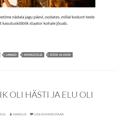
etime nädala jagu päevi, oodates, millal kodunt teele
 kasutuskõlblik staator kohale jõuab.
aataris
LINNAD
MONGOOLIA
SÖÖK JA JOOK
IK OLI HÄSTI JA ELU OLI
2016
MARGUS
LISA KOMMENTAAR