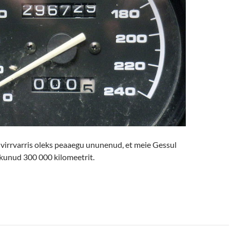
 virrvarris oleks peaaegu ununenud, et meie Gessul
kkunud 300 000 kilomeetrit.
 “300”