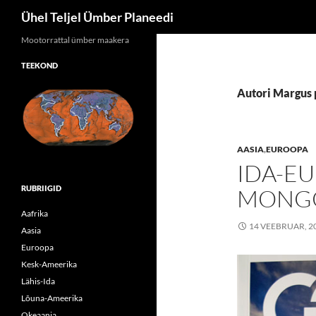
Otsi
Ühel Teljel Ümber Planeedi
Mootorrattal ümber maakera
TEEKOND
Autori Margus 
AASIA
,
EUROOPA
IDA-EU
RUBRIIGID
MONGO
Aafrika
14 VEEBRUAR, 2
Aasia
Euroopa
Kesk-Ameerika
Lähis-Ida
Lõuna-Ameerika
Okeaania