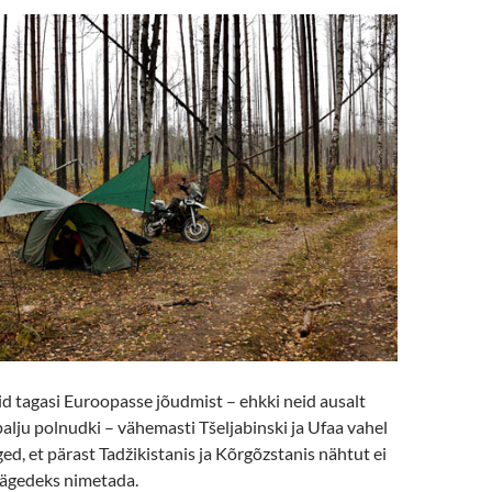
id tagasi Euroopasse jõudmist – ehkki neid ausalt
palju polnudki – vähemasti Tšeljabinski ja Ufaa vahel
ged, et pärast Tadžikistanis ja Kõrgõzstanis nähtut ei
mägedeks nimetada.