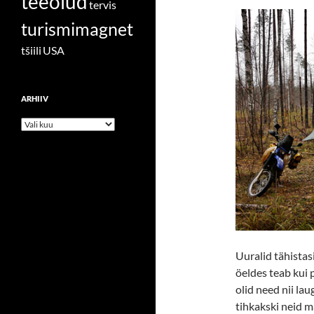
teeolud
tervis
turismimagnet
tšiili
USA
ARHIIV
Arhiiv
Uuralid tähistas
öeldes teab kui 
olid need nii lau
tihkakski neid 