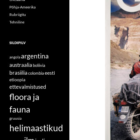
Põhja-Ameerika
Rubriigitu
Tehniline
SILDIPILV
argentina
angola
austraalia
boliivia
brasiilia
eesti
colombia
etioopia
ettevalmistused
floora ja
fauna
gruusia
helimaastikud