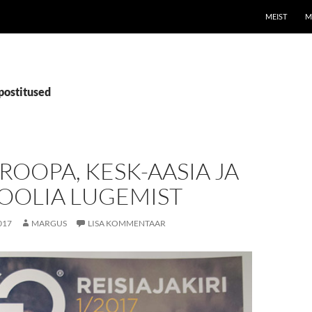
LIIGU SISU 
MEIST
M
postitused
ROOPA, KESK-AASIA JA
OLIA LUGEMIST
017
MARGUS
LISA KOMMENTAAR