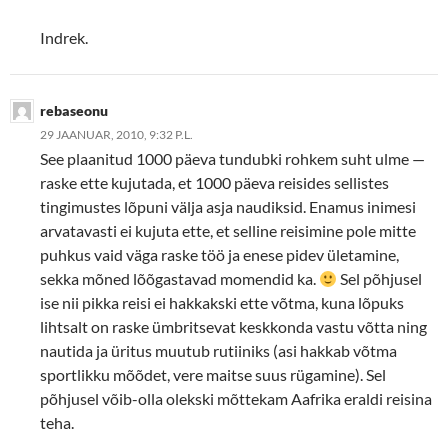
Indrek.
rebaseonu
29 JAANUAR, 2010, 9:32 P.L.
See plaanitud 1000 päeva tundubki rohkem suht ulme —
raske ette kujutada, et 1000 päeva reisides sellistes
tingimustes lõpuni välja asja naudiksid. Enamus inimesi
arvatavasti ei kujuta ette, et selline reisimine pole mitte
puhkus vaid väga raske töö ja enese pidev ületamine,
sekka mõned lõõgastavad momendid ka.
Sel põhjusel
ise nii pikka reisi ei hakkakski ette võtma, kuna lõpuks
lihtsalt on raske ümbritsevat keskkonda vastu võtta ning
nautida ja üritus muutub rutiiniks (asi hakkab võtma
sportlikku mõõdet, vere maitse suus rügamine). Sel
põhjusel võib-olla olekski mõttekam Aafrika eraldi reisina
teha.