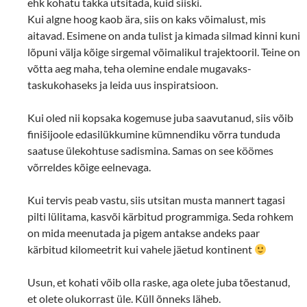
ehk kohatu takka utsitada, kuid siiski.
Kui algne hoog kaob ära, siis on kaks võimalust, mis
aitavad. Esimene on anda tulist ja kimada silmad kinni kuni
lõpuni välja kõige sirgemal võimalikul trajektooril. Teine on
võtta aeg maha, teha olemine endale mugavaks-
taskukohaseks ja leida uus inspiratsioon.
Kui oled nii kopsaka kogemuse juba saavutanud, siis võib
finišijoole edasilükkumine kümnendiku võrra tunduda
saatuse ülekohtuse sadismina. Samas on see köömes
võrreldes kõige eelnevaga.
Kui tervis peab vastu, siis utsitan musta mannert tagasi
pilti lülitama, kasvõi kärbitud programmiga. Seda rohkem
on mida meenutada ja pigem antakse andeks paar
kärbitud kilomeetrit kui vahele jäetud kontinent
Usun, et kohati võib olla raske, aga olete juba tõestanud,
et olete olukorrast üle. Küll õnneks läheb.