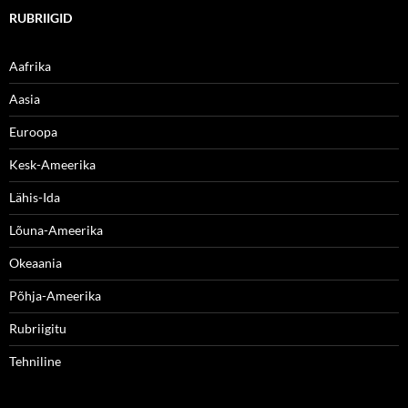
RUBRIIGID
Aafrika
Aasia
Euroopa
Kesk-Ameerika
Lähis-Ida
Lõuna-Ameerika
Okeaania
Põhja-Ameerika
Rubriigitu
Tehniline