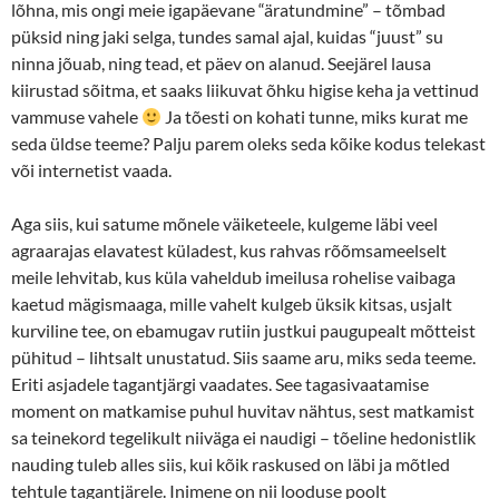
lõhna, mis ongi meie igapäevane “äratundmine” – tõmbad
püksid ning jaki selga, tundes samal ajal, kuidas “juust” su
ninna jõuab, ning tead, et päev on alanud. Seejärel lausa
kiirustad sõitma, et saaks liikuvat õhku higise keha ja vettinud
vammuse vahele
Ja tõesti on kohati tunne, miks kurat me
seda üldse teeme? Palju parem oleks seda kõike kodus telekast
või internetist vaada.
Aga siis, kui satume mõnele väiketeele, kulgeme läbi veel
agraarajas elavatest küladest, kus rahvas rõõmsameelselt
meile lehvitab, kus küla vaheldub imeilusa rohelise vaibaga
kaetud mägismaaga, mille vahelt kulgeb üksik kitsas, usjalt
kurviline tee, on ebamugav rutiin justkui paugupealt mõtteist
pühitud – lihtsalt unustatud. Siis saame aru, miks seda teeme.
Eriti asjadele tagantjärgi vaadates. See tagasivaatamise
moment on matkamise puhul huvitav nähtus, sest matkamist
sa teinekord tegelikult niiväga ei naudigi – tõeline hedonistlik
nauding tuleb alles siis, kui kõik raskused on läbi ja mõtled
tehtule tagantjärele. Inimene on nii looduse poolt