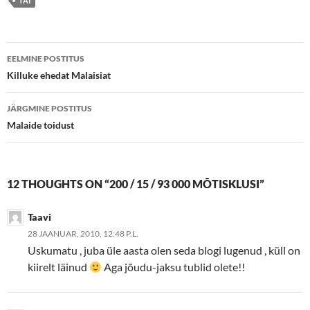
TAI
Postituste
EELMINE POSTITUS
töölaud
Killuke ehedat Malaisiat
JÄRGMINE POSTITUS
Malaide toidust
12 THOUGHTS ON “200 / 15 / 93 000 MÕTISKLUSI”
Taavi
28 JAANUAR, 2010, 12:48 P.L.
Uskumatu , juba üle aasta olen seda blogi lugenud , küll on
kiirelt läinud
Aga jõudu-jaksu tublid olete!!