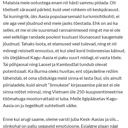
Malaisia meie ootustega enam nii hästi sammu pidada. Oli
tõeliselt säravaid pärleid, kuid veel rohkem oli keskpärasust.
Tai kuningriik, üks Aasia populaarsemaid turismisihtkohti, ei
ole aga veel jõudnud end meie jaoks tõestada. Ehk on asi ka
selles, et me ei ole suuremad rannainimesed ning et me ei ole
veel eelkõige randade poolest kuulsast lõunaosast kaugemale
jõudnud. Tahaks loota, et elamused veel tulevad, ning et nii
mõnegi reisiselli ennustus, et kui oled kord Indoneesias käinud,
siis ülejäänud Kagu-Aasia ei paku suurt midagi, ei vasta tõele.
Tai põhjaosal ning Laosel ja Kambodžal tundub olevat
potentsiaali. Ka Burma oleks huvitav, ent sõjaväeline režiim
tähendab, et oma sõidukiga meid sinna ei lasta (kui, siis ainult
piirialadele, kuid ainult “linnukese” kirjasaamise pärast ei ole
sinna mõtet minna), ning Vietnam üle 250-kuupsentimeetrise
töömahuga mootorrattaid ei luba. Meile ligipääsetav Kagu-
Aasia on ju tegelikult suhteliselt väike.
Enne kui arugi saame, oleme varsti juba Kesk-Aasias ja siis…
siinkohal on palju segaseid emotsioone. Esialgne plaan nägi