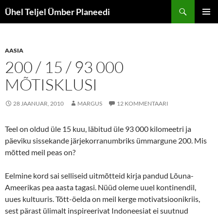
Otsi
Ühel Teljel Ümber Planeedi
LIIGU
PEAME
SISU
JUURDE
AASIA
200 / 15 / 93 000
MÕTISKLUSI
28 JAANUAR, 2010
MARGUS
12 KOMMENTAARI
Teel on oldud üle 15 kuu, läbitud üle 93 000 kilomeetri ja
päeviku sissekande järjekorranumbriks ümmargune 200. Mis
mõtted meil peas on?
Eelmine kord sai selliseid uitmõtteid kirja pandud Lõuna-
Ameerikas pea aasta tagasi. Nüüd oleme uuel kontinendil,
uues kultuuris. Tõtt-öelda on meil kerge motivatsioonikriis,
sest pärast ülimalt inspireerivat Indoneesiat ei suutnud