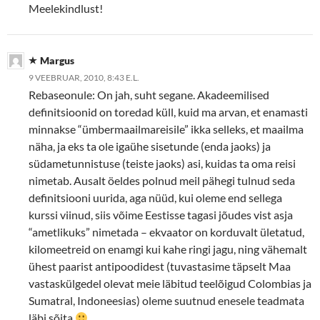
Meelekindlust!
Margus
9 VEEBRUAR, 2010, 8:43 E.L.
Rebaseonule: On jah, suht segane. Akadeemilised
definitsioonid on toredad küll, kuid ma arvan, et enamasti
minnakse “ümbermaailmareisile” ikka selleks, et maailma
näha, ja eks ta ole igaühe sisetunde (enda jaoks) ja
südametunnistuse (teiste jaoks) asi, kuidas ta oma reisi
nimetab. Ausalt öeldes polnud meil pähegi tulnud seda
definitsiooni uurida, aga nüüd, kui oleme end sellega
kurssi viinud, siis võime Eestisse tagasi jõudes vist asja
“ametlikuks” nimetada – ekvaator on korduvalt ületatud,
kilomeetreid on enamgi kui kahe ringi jagu, ning vähemalt
ühest paarist antipoodidest (tuvastasime täpselt Maa
vastaskülgedel olevat meie läbitud teelõigud Colombias ja
Sumatral, Indoneesias) oleme suutnud enesele teadmata
läbi sõita