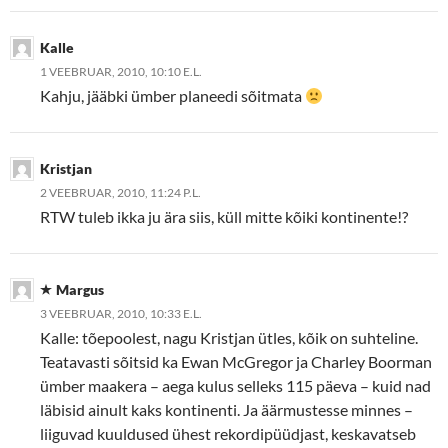
Kalle
1 VEEBRUAR, 2010, 10:10 E.L.
Kahju, jääbki ümber planeedi sõitmata
Kristjan
2 VEEBRUAR, 2010, 11:24 P.L.
RTW tuleb ikka ju ära siis, küll mitte kõiki kontinente!?
Margus
3 VEEBRUAR, 2010, 10:33 E.L.
Kalle: tõepoolest, nagu Kristjan ütles, kõik on suhteline.
Teatavasti sõitsid ka Ewan McGregor ja Charley Boorman
ümber maakera – aega kulus selleks 115 päeva – kuid nad
läbisid ainult kaks kontinenti. Ja äärmustesse minnes –
liiguvad kuuldused ühest rekordipüüdjast, keskavatseb