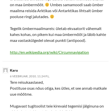
on maa ümbermõõt.
Umbes samamoodi saab ümber
maailma reisida Arktikas või Antarktikas lihtsalt ümber
pooluse ringi jalutades.
Tegelik ümbermaailmareis: ületab ekvaatorit vähemalt
kahes kohas, on pikem kui maa ümbermõõt ja läbib kahte
maa vastaskülgedel olevat punkti (antipood).
http://en.wikipedia.org/wiki/Circumnavigation
Karu
6 VEEBRUAR, 2010, 11:24 P.L.
Tere reisukaaslased,
Postituse osas nõus otiga, kes ütles, et see annab matkale
uue mõõtme.
Mugavast tugitoolist teie kirevaid tegemisi jälginuna on