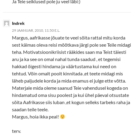
Ja Teie seiklused pole ju veel läbi:)
Indrek
29 JAANUAR, 2010, 11:50 E.L.
Margus, aafrikasse jõuate te veel sõita rattal mitu korda
sest käimas oleva reisi mõõtkava järgi pole see Teile midagi
teha. Motivatsioonikriisist rääkides saan ma Teist täiesti
aru ja ka see on omal nahal tunda saadud , et tegemisi
hakkad õigesti hindama ja väärtustama kui need on
tehtud. Võin omalt poolt kinnitada ,et teete midagi mis
läheb paljudele korda ja mida enamus ei julge ette võtta.
Materjale mida oleme saanud Teie vahendusel kogeda on
hindamatud oma sisu poolest ja kui ühel päeval otsustate
sõita Aafrikasse siis luban ,et kogun selleks tarbeks raha ja
saadan teile teele.
Margus, hoia ikka peal!
terv.