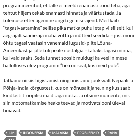
programmeeritud, et talle ei meeldi enamasti tööd teha, aga
tehtut hiljem oskab enamasti hinnata ja väärtustada. Ja
tulemuse ettenägemine ongi tegemise ajend. Meil käib
“tagasivaatamine” sellise pika matka puhul etapiviisiliselt, kui
aeg-ajalt saame aja maha võtta ja mõtteid seedida – just mõni
õhtu tagasi vaatasin vanemaid lugusid-pilte Lõuna-
Ameerikast ja jälle tuli peale nostalgia – tahaks tagasi minna,
kui vaid saaks. Seda tunnet soosib muidugi ka veel inimese
hallolluses olev programm “hea on seal, kus meid pole”.
Jätkame niisiis higistamist ning unistame jooksvalt Nepaali ja
Põhja-India kõrgustest, kus on mõnusalt jahe, ning kus saab
kindlasti troopilisi maid taga nutta. Ja otsime momente, mis
siin motomatkamise heaks teevad ja motivatsiooni üleval
hoiavad.
ILM
INDONEESIA
MALAISIA
PROBLEEMID
RAHA