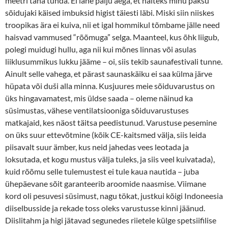
meetri taha tunda. Ei lähe palju aega, et näiteks minu paksu
sõidujaki käised imbuksid higist täiesti läbi. Miski siin niiskes
troopikas ära ei kuiva, nii et igal hommikul tõmbame jälle need
haisvad vammused “rõõmuga” selga. Maanteel, kus õhk liigub,
polegi muidugi hullu, aga nii kui mõnes linnas või asulas
liiklusummikus lukku jääme – oi, siis tekib saunafestivali tunne.
Ainult selle vahega, et pärast saunaskäiku ei saa külma järve
hüpata või duši alla minna. Kusjuures meie sõiduvarustus on
üks hingavamatest, mis üldse saada – oleme näinud ka
süsimustas, vähese ventilatsiooniga sõiduvarustuses
matkajaid, kes näost täitsa peedistunud. Varustuse pesemine
on üks suur ettevõtmine (kõik CE-kaitsmed välja, siis leida
piisavalt suur ämber, kus neid jahedas vees leotada ja
loksutada, et kogu mustus välja tuleks, ja siis veel kuivatada),
kuid rõõmu selle tulemustest ei tule kaua nautida – juba
ühepäevane sõit garanteerib aroomide naasmise. Viimane
kord oli pesuvesi süsimust, nagu tökat, justkui kõigi Indoneesia
diiselbusside ja rekade toss oleks varustusse kinni jäänud.
Diislitahm ja higi jätavad segunedes riietele külge spetsiifilise