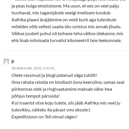
ja peas hulga emotsioone. Ma usun, et ees on veel palju
huvitavat, mis tagantjärele veelgi imelisem tundub.
Aafrika plaani ärajäämine on veidi kurb aga tulevikule
mõeldes võib sellest saada üks unistus mis annab jõudu.
Väikse juubeli puhul oli kohane teha väikse ülekanne, mis
ehk lisab mõnisada turvalist kilomeetrit teie teekonnale.
jl
28 JAANUAR, 2010, 5:41 P.L.
Olete rassinud ja blogi pidanud väga tublilt!
Ilma rahata reisida on kindlasti üsna keeruline, samas seal
piirkonnas olek ja ringivaatamine maksab vähe-hea
põhjus tempot pärssida!
Kui Iraanist otse koju tulete, siis jääb Aafrika reis veel ju
tulevikku, näiteks 4a pärast vms eksole:)
Expeditsioon on Teil olnud vägev!