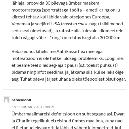
lähiajal proovida 30 päevaga ümber maakera
mootorrattaga (sportrattaga!) sõita – ametlik ring on ju
kiiresti tehtav, kui läbida vaid otsejoones Euroopa,
Venemaa ja seejärel USA (
coast to coast
, nagu tsiklimehed
seda seal nimetavad), ja rataste alla tulevaid kilomeetreid
tuleb vägagi vähe – “ring” on tehtav isegi alla 30 000 km.
Rebaseonu: läheksime Aafrikasse hea meelega,
motivatsioon ei ole hetkel üldsegi probleemiks. Loogiline,
et peame teel olles aeg-ajalt pausi (s.t. tõelist puhkust)
pidama ning infot seedima, ja jätkama siis, kui selleks õige
aeg. Tuhat päeva järjest uhada oleks tõepoolest pisut ogar.
rebaseonu
3 VEEBRUAR, 2010, 2:55 P.L.
Ümbermaailmareisi definitsioon on suht segane asi. Ewan
ja Charlie tegelikult ei reisinud ümbes maailma, kuna nad
ei ületanud ekvaatorit ja läbisid vähem kilomeetreid, kui