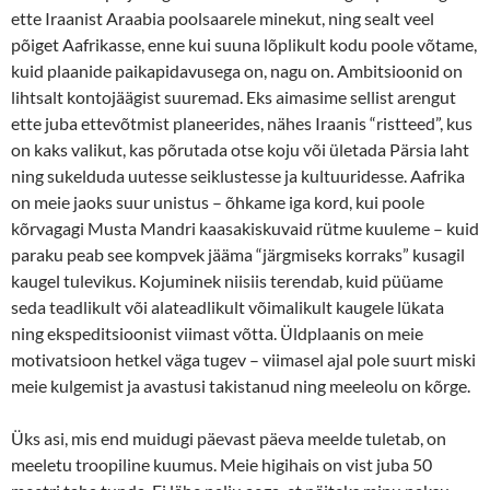
ette Iraanist Araabia poolsaarele minekut, ning sealt veel
põiget Aafrikasse, enne kui suuna lõplikult kodu poole võtame,
kuid plaanide paikapidavusega on, nagu on. Ambitsioonid on
lihtsalt kontojäägist suuremad. Eks aimasime sellist arengut
ette juba ettevõtmist planeerides, nähes Iraanis “ristteed”, kus
on kaks valikut, kas põrutada otse koju või ületada Pärsia laht
ning sukelduda uutesse seiklustesse ja kultuuridesse. Aafrika
on meie jaoks suur unistus – õhkame iga kord, kui poole
kõrvagagi Musta Mandri kaasakiskuvaid rütme kuuleme – kuid
paraku peab see kompvek jääma “järgmiseks korraks” kusagil
kaugel tulevikus. Kojuminek niisiis terendab, kuid püüame
seda teadlikult või alateadlikult võimalikult kaugele lükata
ning ekspeditsioonist viimast võtta. Üldplaanis on meie
motivatsioon hetkel väga tugev – viimasel ajal pole suurt miski
meie kulgemist ja avastusi takistanud ning meeleolu on kõrge.
Üks asi, mis end muidugi päevast päeva meelde tuletab, on
meeletu troopiline kuumus. Meie higihais on vist juba 50