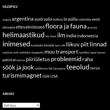
SILDIPILV
argentina
austraalia
brasiilia
eesti
boliivia
colombia
angola
floora ja fauna
ettevalmistused
etioopia
gruusia
helimaastikud
ilm
india
indoneesia
ida-timor
inimesed
linnad
liikuv pilt
kanada
kambodža
laos
LAV
muu transport
mehhiko
malaisia
mali
mongoolia
namiibia
nepal
omaan
probleemid
piiriületus
raha
pakistan
peruu
teeolud
söök ja jook
tervis
tai
tansaania
tadžikistan
turismimagnet
tšiili
USA
ARHIIV
Arhiiv