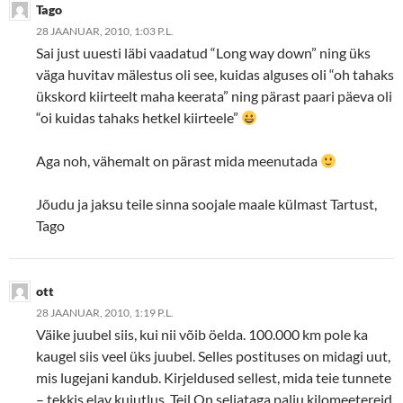
Tago
28 JAANUAR, 2010, 1:03 P.L.
Sai just uuesti läbi vaadatud “Long way down” ning üks
väga huvitav mälestus oli see, kuidas alguses oli “oh tahaks
ükskord kiirteelt maha keerata” ning pärast paari päeva oli
“oi kuidas tahaks hetkel kiirteele”
Aga noh, vähemalt on pärast mida meenutada
Jõudu ja jaksu teile sinna soojale maale külmast Tartust,
Tago
ott
28 JAANUAR, 2010, 1:19 P.L.
Väike juubel siis, kui nii võib öelda. 100.000 km pole ka
kaugel siis veel üks juubel. Selles postituses on midagi uut,
mis lugejani kandub. Kirjeldused sellest, mida teie tunnete
– tekkis elav kujutlus. Teil On seljataga palju kilomeetereid